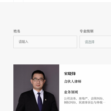
姓名
专业级别
宋晓锋
合伙人律师
业务领域
公司法务、房地产、合同纠纷、
倾权纠纷、民商事诉讼与仲裁、
常年法律顾问。